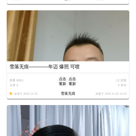
雪落无痕————年迈 爆照 可喷
点击
点击
查看 9661
12 回复
重新
重新
点评 0
0 评分
加载
加载
雪落无痕
发表于 2022-11-23
回复于 2022-11-25 13:15