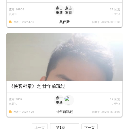
点击
点击
查看 16909
29 回复
重新
重新
点评 0
0 评分
加载
加载
奥伟斯
发表于 2022-1-16
回复于 2022-9-30 13:32
《侠客档案》之 廿年前玩过
点击
查看 7839
17 回复
重新
点评 0
0 评分
加载
廿年前玩过
发表于 2022-5-25
回复于 2022-5-26 11:09
上一页
第1页
下一页