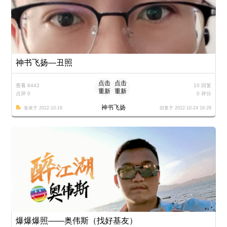
神书飞扬—丑照
点击
点击
查看 8442
10 回复
重新
重新
点评 0
0 评分
加载
加载
神书飞扬
发表于 2022-10-16
回复于 2022-10-24 16:28
爆爆爆照——奥伟斯（找好基友）