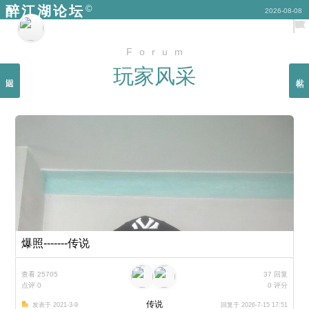
©
醉江湖论坛
2026-08-08
Forum
玩家风采
返回
发帖
爆照-------传说
查看 25705
37 回复
点评 0
0 评分
传说
发表于 2021-3-9
回复于 2026-7-15 17:51