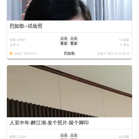
烈如歌--试妆照
点击
点击
查看 28587
79 回复
重新
重新
点评 0
0 评分
加载
加载
烈如歌
发表于 2022-9-27
回复于 2022-11-23 08:13
人至中年-醉江湖-发个照片-留个脚印
点击
点击
查看 11529
19 回复