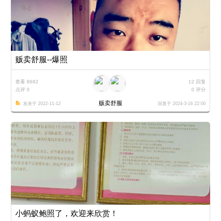
贩卖舒服--爆照
查看 8682
12 回复
点评 0
0 评分
贩卖舒服
发表于 2022-11-12
回复于 2024-3-16 22:00
小蚂蚁鲍照了，欢迎来欣赏！