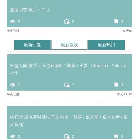
盛世回首 歌手：白止
2
2
0
半夜心跳
5 天前
最新回复
最新发表
最新热门
杯盏人间 歌手：五色石南叶 / 慕寒 / 王晋（Braska） / Smile_
小千
2
2
0
半夜心跳
昨天 17:18
桃花雪 逆水寒时装推广曲 歌手：慕寒 / 逆水寒 / 逆水长琴 / 雷
火音频
2
2
0