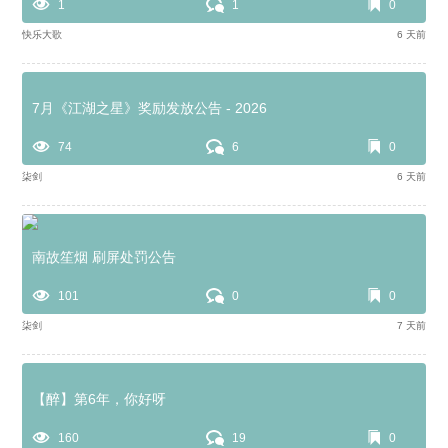
1
1
0
快乐大歌
6 天前
7月《江湖之星》奖励发放公告 - 2026
74
6
0
柒剑
6 天前
南故笙烟 刷屏处罚公告
101
0
0
柒剑
7 天前
【醉】第6年，你好呀
160
19
0