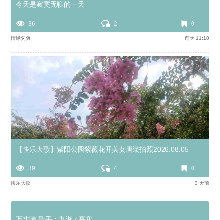
今天是寂寞无聊的一天
36
2
0
情缘匆匆
前天 11:10
【快乐大歌】紫阳公园紫薇花开美女唐装拍照2026.08.05
39
4
0
快乐大歌
3 天前
万丈晴 歌手：九渊 / 慕寒