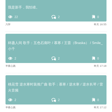
我是新手，我怕谁。
22
2
0
六怦
昨天 16:55
杯盏人间 歌手：五色石南叶 / 慕寒 / 王晋（Braska） / Smile_
小千
2
2
0
半夜心跳
昨天 17:18
桃花雪 逆水寒时装推广曲 歌手：慕寒 / 逆水寒 / 逆水长琴 / 雷
火音频
2
2
0
半夜心跳
昨天 17:12