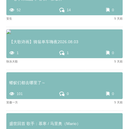
52
14
0
安生
5 天前
【大歌诗画】骑翁单车嗨夜2026.08.03
1
1
0
快乐大歌
5 天前
蝼蚁们都去哪里了～
101
0
0
笑傲一方
5 天前
盛世回首 歌手：慕寒 / 马里奥（Mario）