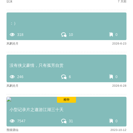
以沫
7 天前
：）
318
10
0
风鹣沧月
2026-6-23
没有侠义豪情，只有孤芳自赏
246
6
0
风鹣沧月
2026-6-28
精华
小型记录片之遨游江湖三十天
7547
31
0
熊猫酒仙
2023-10-12