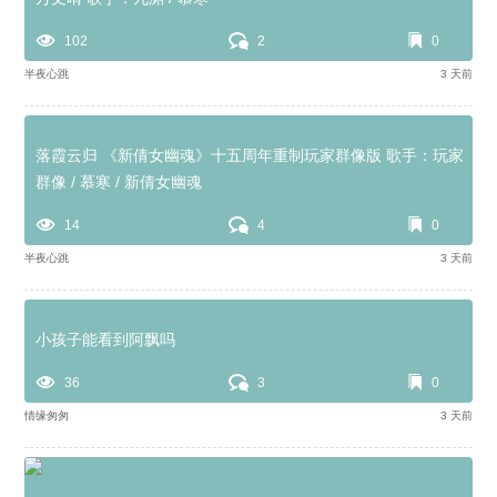
102
2
0
半夜心跳
3 天前
落霞云归 《新倩女幽魂》十五周年重制玩家群像版 歌手：玩家
群像 / 慕寒 / 新倩女幽魂
14
4
0
半夜心跳
3 天前
小孩子能看到阿飘吗
36
3
0
情缘匆匆
3 天前