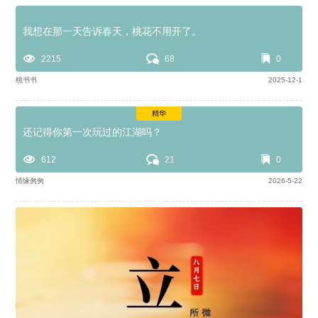
我想在那一天告诉春天，桃花不用开了。
2215
68
0
桃书书
2025-12-1
精华
还记得你第一次玩过的江湖吗？
612
21
0
情缘匆匆
2026-5-22