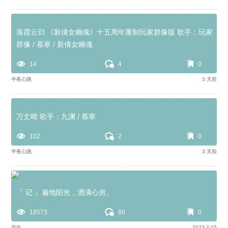
落霞云归 《新倩女幽魂》十五周年重制玩家群像版 歌手：玩家
群像 / 慕寒 / 新倩女幽魂
14
4
0
半夜心跳
3 天前
万丈晴 歌手：九渊 / 慕寒
102
2
0
半夜心跳
3 天前
『 记 』遍地阳光，洒满心房。
18573
60
0
安生
2023-7-15