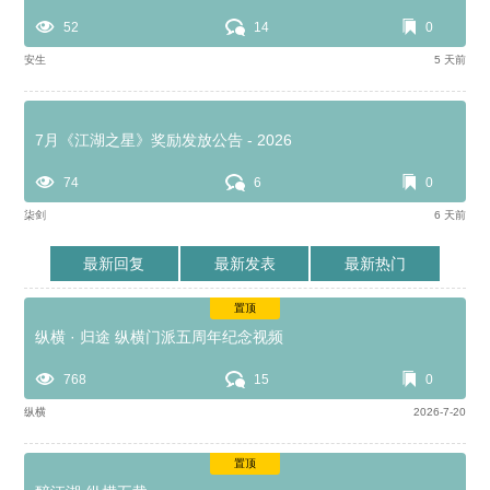
52
14
0
安生
5 天前
7月《江湖之星》奖励发放公告 - 2026
74
6
0
柒剑
6 天前
最新回复
最新发表
最新热门
置顶
纵横 · 归途 纵横门派五周年纪念视频
768
15
0
纵横
2026-7-20
置顶