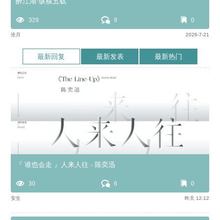
醉江湖·纵横五载
329
9
0
沧月
2026-7-21
最新回复
最新发表
最新热门
『 谁也会走 』人来人往 - 陈奕迅
30
6
0
安生
昨天 12:12