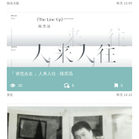
快乐大歌
昨天 12:55
『 谁也会走 』人来人往 - 陈奕迅
30
6
0
安生
昨天 12:12