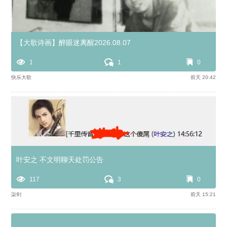
【大歌诗画】醉眼迷离醒2026.08.07
1
1
0
快乐大歌
前天 20:42
叶安之 不文明聊天处罚公告
117
3
0
柒剑
前天 15:21