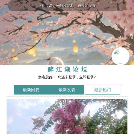
《仙灵岛》一醉桃花月，逍遥江湖春
醉江湖论坛
游客您好 !
您还未登录，立即登录?
最新回复
最新发表
最新热门