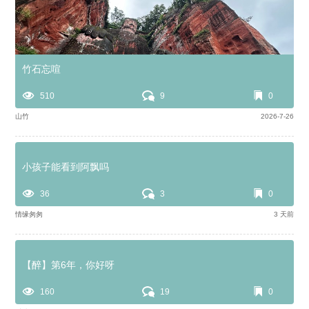
竹石忘喧
510
9
0
山竹
2026-7-26
小孩子能看到阿飘吗
36
3
0
情缘匆匆
3 天前
【醉】第6年，你好呀
160
19
0