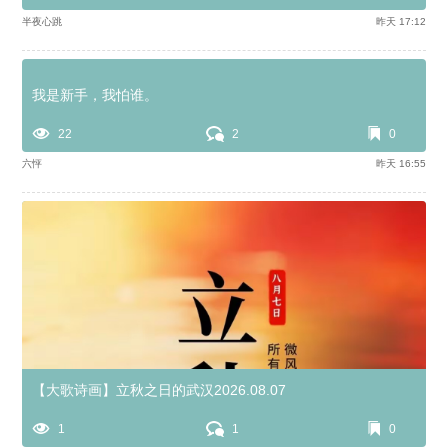
半夜心跳
昨天 17:12
我是新手，我怕谁。
22
2
0
六怦
昨天 16:55
【大歌诗画】立秋之日的武汉2026.08.07
1
1
0