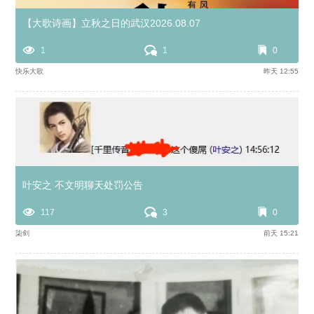
【大歌诗画】立秋之日的武汉2026.08.07
1
1
0
快乐大歌
昨天 12:55
叶安之 不文明聊天处罚公告
117
3
0
柒剑
前天 15:21