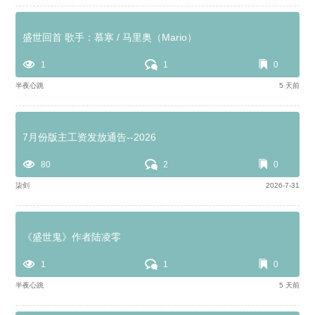
盛世回首 歌手：慕寒 / 马里奥（Mario）
1
1
0
半夜心跳
5 天前
7月份版主工资发放通告--2026
80
2
0
柒剑
2026-7-31
《盛世鬼》作者陆凌零
1
1
0
半夜心跳
5 天前