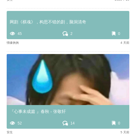
网剧《棋魂》，构思不错的剧，脑洞清奇
45
2
0
情缘匆匆
4 天前
『心事未成篇 』春秋 - 张敬轩
52
14
0
安生
5 天前