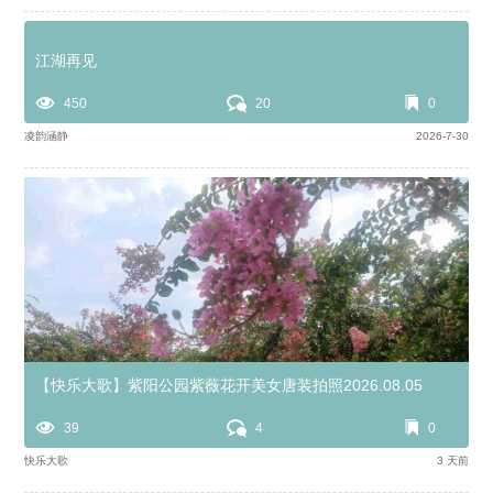
江湖再见
450
20
0
凌韵涵静
2026-7-30
【快乐大歌】紫阳公园紫薇花开美女唐装拍照2026.08.05
39
4
0
快乐大歌
3 天前