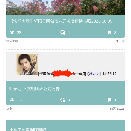
【快乐大歌】紫阳公园紫薇花开美女唐装拍照2026.08.05
39
4
0
快乐大歌
3 天前
叶安之 不文明聊天处罚公告
117
3
0
柒剑
前天 15:21
小孩子能看到阿飘吗