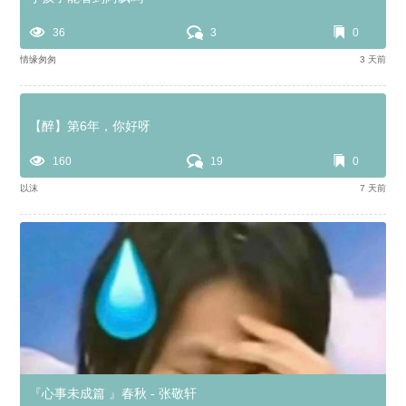
36
3
0
情缘匆匆
3 天前
【醉】第6年，你好呀
160
19
0
以沫
7 天前
『心事未成篇 』春秋 - 张敬轩