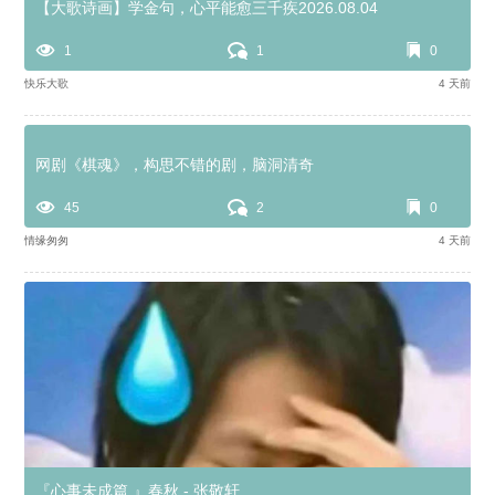
【大歌诗画】学金句，心平能愈三千疾2026.08.04
1
1
0
快乐大歌
4 天前
网剧《棋魂》，构思不错的剧，脑洞清奇
45
2
0
情缘匆匆
4 天前
『心事未成篇 』春秋 - 张敬轩