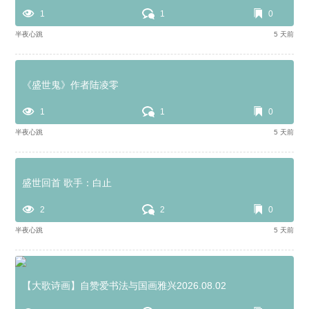
1
1
0
半夜心跳
5 天前
《盛世鬼》作者陆凌零
1
1
0
半夜心跳
5 天前
盛世回首 歌手：白止
2
2
0
半夜心跳
5 天前
【大歌诗画】自赞爱书法与国画雅兴2026.08.02