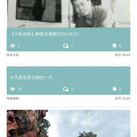
【大歌诗画】醉眼迷离醒2026.08.07
1
1
0
快乐大歌
前天 20:42
今天是寂寞无聊的一天
36
2
0
情缘匆匆
前天 11:10