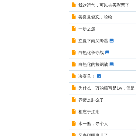
我这运气，可以去买彩票了
善良且健忘，哈哈
一步之遥
立夏下雨又降温
白热化争夺战
白热化的拉锯战
决赛见！
为什么一万的缩写是1w，但是
养猪是肿么了
相忘于江湖
水一贴，寻个人
又办聪明事儿了