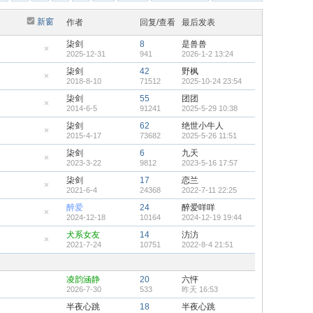
新窗
作者
回复/查看
最后发表
柒剑
8
是兽兽
2025-12-31
941
2026-1-2 13:24
隐
藏
柒剑
42
野枫
置
2018-8-10
71512
2025-10-24 23:54
顶
隐
帖
藏
柒剑
55
团团
置
2014-6-5
91241
2025-5-29 10:38
顶
隐
帖
藏
柒剑
62
绝世小牛人
置
2015-4-17
73682
2025-5-26 11:51
顶
隐
帖
藏
柒剑
6
九天
置
2023-3-22
9812
2023-5-16 17:57
顶
隐
帖
藏
柒剑
17
恋兰
置
2021-6-4
24368
2022-7-11 22:25
顶
隐
帖
藏
醉爱
24
醉爱咩咩
置
2024-12-18
10164
2024-12-19 19:44
顶
隐
帖
藏
犬系女友
14
汸汸
置
2021-7-24
10751
2022-8-4 21:51
顶
隐
帖
藏
置
顶
凌韵涵静
20
六怦
帖
2026-7-30
533
昨天 16:53
半夜心跳
18
半夜心跳