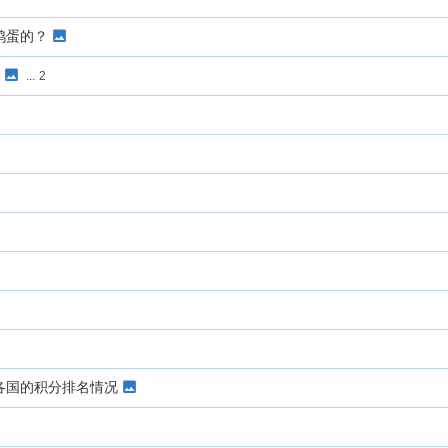
鸡蛋的？
...
2
各国的积分排名情况