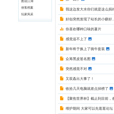
图说江湖
侠客档案
我这边发大水你们就是这么捐
玩家风采
好似突然发现了站长的小癖好..
你喜欢哪种口味的薯片
感觉追不上了
新年终于换上了骑牛套装
众筹黑皮签名图
突然感觉不对
又双叒出大事了！
收拾几天电脑就差点掉榜了
【聚焦世界杯】截止到目前，
维护期间 大家可以先逛逛论坛