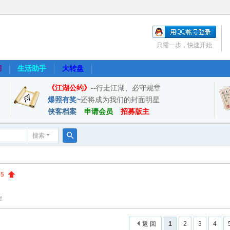
只需一步，快速开始
湖
生活助手
大转盘
《江湖公约》
--行走江湖、必守规章
爆照有奖~
还将成为我们的封面明星
侠客档案
申请会员
招募版主
搜索
搜
索
:
5
！
返 回
1
2
3
4