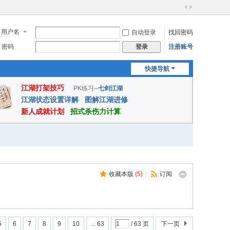
切
换
用户名
自动登录
找回密码
到
宽
密码
注册账号
登录
版
快捷导航
江湖打架技巧
PK练习--
七剑江湖
江湖状态设置详解
图解江湖进修
新人成就计划
招式杀伤力计算
收藏本版
(
5
)
|
订阅
5
6
7
8
9
10
... 63
/ 63 页
下一页