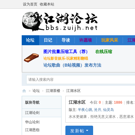
设为首页
收藏本站
论坛
日记
导读
许愿墙
玩家风采
江
图片批量压缩工具（荐）
在线压缩
论坛影音娱乐-玩家精彩翻唱
论坛歌曲（B站视频）发布方法
»
论坛
›
江湖茶楼
›
江湖水区
醉
江湖水区
版块导航
今日:
0
|
主题:
1886
|
排名
江
版主:
半夜心跳
,
沧月
,
仙灵岛
江湖论剑
湖
水水更健康，拒绝无意义灌水，恶意灌水
华山论剑
论
江湖恩怨
发新帖
坛