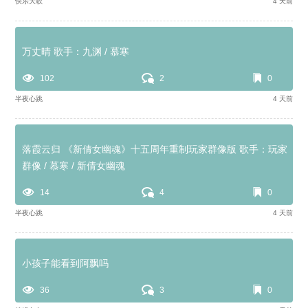
快乐大歌
4 天前
万丈晴 歌手：九渊 / 慕寒
102
2
0
半夜心跳
4 天前
落霞云归 《新倩女幽魂》十五周年重制玩家群像版 歌手：玩家
群像 / 慕寒 / 新倩女幽魂
14
4
0
半夜心跳
4 天前
小孩子能看到阿飘吗
36
3
0