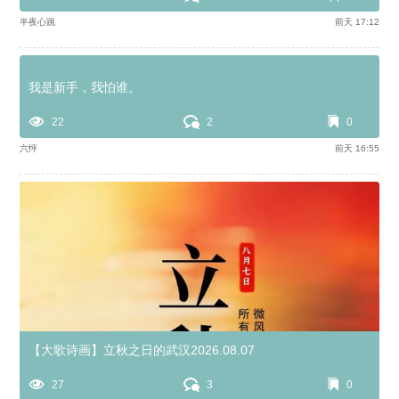
半夜心跳
前天 17:12
我是新手，我怕谁。
22
2
0
六怦
前天 16:55
【大歌诗画】立秋之日的武汉2026.08.07
27
3
0