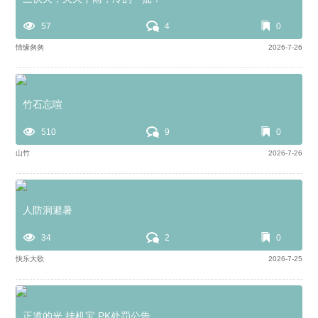
57
4
0
情缘匆匆
2026-7-26
竹石忘喧
510
9
0
山竹
2026-7-26
人防洞避暑
34
2
0
快乐大歌
2026-7-25
正道的光 挂机宝 PK处罚公告