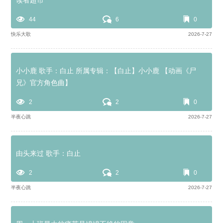
读者超市
44
6
0
快乐大歌
2026-7-27
小小鹿 歌手：白止 所属专辑：【白止】小小鹿 【动画《尸
兄》官方角色曲】
2
2
0
半夜心跳
2026-7-27
由头来过 歌手：白止
2
2
0
半夜心跳
2026-7-27