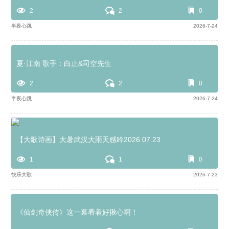
2
2
0
半夜心跳
2026-7-24
夏·江南 歌手：白止&司空先生
2
2
0
半夜心跳
2026-7-24
【大歌诗画】大暑武汉大雨天感吟2026.07.23
1
1
0
快乐大歌
2026-7-23
《仙剑奇侠传》这一幕看着好揪心啊！