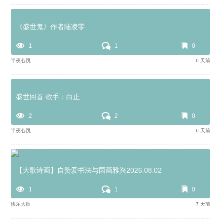
《盛世鬼》作者陆凌零
1
1
0
半夜心跳
6 天前
盛世回首 歌手：白止
2
2
0
半夜心跳
6 天前
【大歌诗画】自赞爱书法与国画雅兴2026.08.02
1
1
0
快乐大歌
7 天前