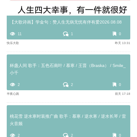
【大歌诗画】学金句：赞人生无病无忧有伴有爱2026.08.08
11
1
0
快乐大歌
昨天 13:31
杯盏人间 歌手：五色石南叶 / 慕寒 / 王晋（Braska） / Smile_
小千
2
2
0
半夜心跳
前天 17:18
桃花雪 逆水寒时装推广曲 歌手：慕寒 / 逆水寒 / 逆水长琴 / 雷
火音频
2
2
0