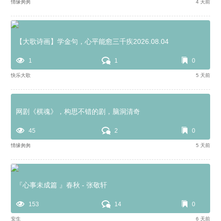
情缘匆匆
4 天前
【大歌诗画】学金句，心平能愈三千疾2026.08.04
1
1
0
快乐大歌
5 天前
网剧《棋魂》，构思不错的剧，脑洞清奇
45
2
0
情缘匆匆
5 天前
『心事未成篇 』春秋 - 张敬轩
153
14
0
安生
6 天前