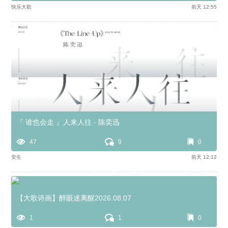
快乐大歌
前天 12:55
『 谁也会走 』人来人往 - 陈奕迅
47
9
0
安生
前天 12:12
【大歌诗画】醉眼迷离醒2026.08.07
1
1
0