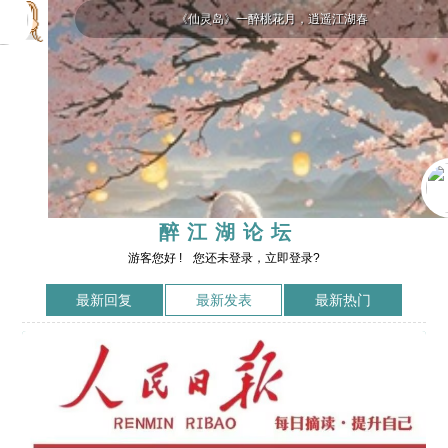
《仙灵岛》一醉桃花月，逍遥江湖春
醉江湖论坛
游客您好 !
您还未登录，立即登录?
最新回复
最新发表
最新热门