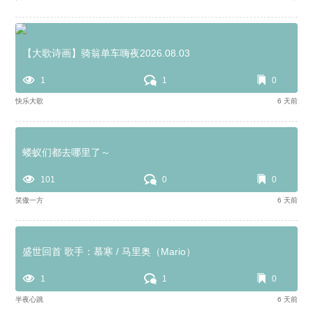
【大歌诗画】骑翁单车嗨夜2026.08.03
1
1
0
快乐大歌
6 天前
蝼蚁们都去哪里了～
101
0
0
笑傲一方
6 天前
盛世回首 歌手：慕寒 / 马里奥（Mario）
1
1
0
半夜心跳
6 天前