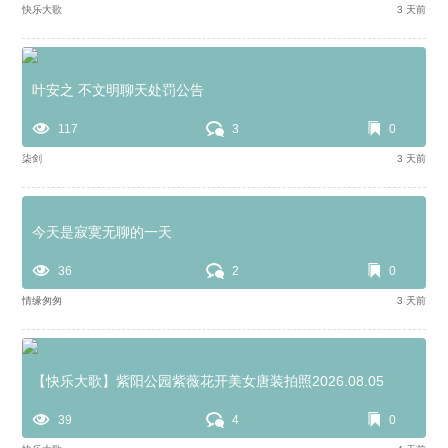
快乐大歌
3 天前
叶安之 不文明聊天处罚公告
117
3
0
柒剑
3 天前
今天是寂寞无聊的一天
36
2
0
情缘匆匆
3 天前
【快乐大歌】紫阳公园紫薇花开美女唐装拍照2026.08.05
39
4
0