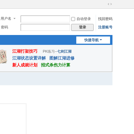
切
换
用户名
自动登录
找回密码
到
宽
密码
注册账号
登录
版
快捷导航
江湖打架技巧
PK练习--
七剑江湖
江湖状态设置详解
图解江湖进修
新人成就计划
招式杀伤力计算