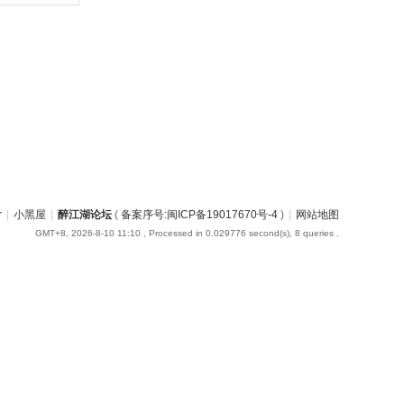
r
|
小黑屋
|
醉江湖论坛
(
备案序号:闽ICP备19017670号-4
)
|
网站地图
GMT+8, 2026-8-10 11:10
, Processed in 0.029776 second(s), 8 queries .