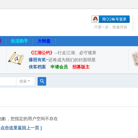
只需一步，快速开始
湖
生活助手
大转盘
《江湖公约》
--行走江湖、必守规章
爆照有奖~
还将成为我们的封面明星
侠客档案
申请会员
招募版主
搜索
搜
索
抱歉，您指定的用户空间不存在
[ 点击这里返回上一页 ]