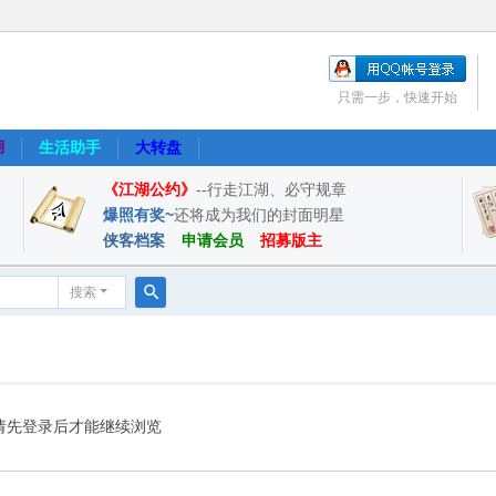
只需一步，快速开始
湖
生活助手
大转盘
《江湖公约》
--行走江湖、必守规章
爆照有奖~
还将成为我们的封面明星
侠客档案
申请会员
招募版主
搜索
搜
索
请先登录后才能继续浏览