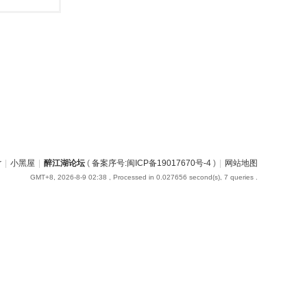
r
|
小黑屋
|
醉江湖论坛
(
备案序号:闽ICP备19017670号-4
)
|
网站地图
GMT+8, 2026-8-9 02:38
, Processed in 0.027656 second(s), 7 queries .