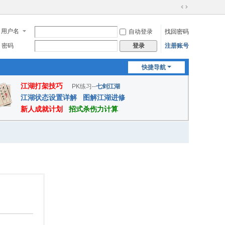
切
换
用户名
自动登录
找回密码
到
宽
密码
注册账号
登录
版
快捷导航
江湖打架技巧
PK练习--
七剑江湖
江湖状态设置详解
图解江湖进修
新人成就计划
招式杀伤力计算