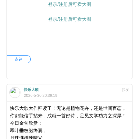
登录/注册后可看大图
登录/注册后可看大图
点评
快乐大歌
沙发
2026-5-30 20:39:19
快乐大歌大作拜读了！无论是植物花卉，还是世间百态，
你都能信手拈来，成就一首好诗，足见文学功力之深厚！
今日金句欣赏：
翠叶垂枝缀绛囊，
丹珠满树映晴光。