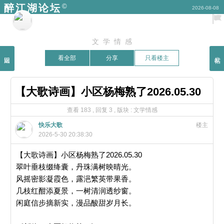
©
醉江湖论坛
2026-08-08
文学情感
返回
发帖
看全部
分享
只看楼主
【大歌诗画】小区杨梅熟了2026.05.30
查看 183 , 回复 3 ,
版块 :
文学情感
快乐大歌
楼主
2026-5-30 20:38:30
【大歌诗画】小区杨梅熟了2026.05.30
翠叶垂枝缀绛囊，丹珠满树映晴光。
风摇密影凝霞色，露浥繁英带果香。
几枝红酣添夏景，一树清润透纱窗。
闲庭信步摘新实，漫品酸甜岁月长。