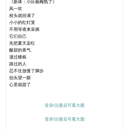
《新体：小区杨梅熟了》
风一吹
枝头就挂满了
小小的红灯笼
不用等谁来采摘
它们自己
先把夏天染红
酸甜的香气
漫过楼栋
路过的人
忍不住放慢了脚步
抬头望一眼
心里就甜了
登录/注册后可看大图
登录/注册后可看大图