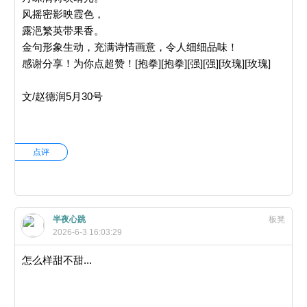
风摇密影映霞色，
露浥繁英带果香。
金句形象生动，充满诗情画意，令人细细品味！
感谢分享！为你点超赞！[抱拳][抱拳][强][强][玫瑰][玫瑰]
文/赵德润5月30号
点评
半夜心跳
板凳
2026-6-3 16:03:29
怎么样甜不甜...