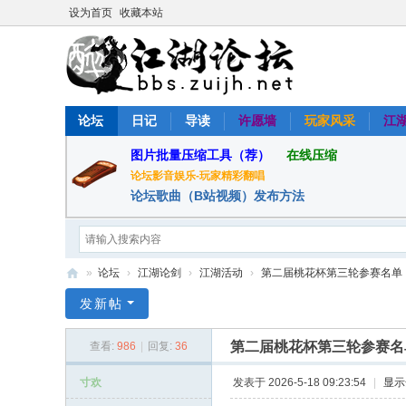
设为首页
收藏本站
论坛
日记
导读
许愿墙
玩家风采
江
图片批量压缩工具（荐）
在线压缩
论坛影音娱乐-玩家精彩翻唱
论坛歌曲（B站视频）发布方法
»
论坛
›
江湖论剑
›
江湖活动
›
第二届桃花杯第三轮参赛名单
醉
发新帖
江
第二届桃花杯第三轮参赛名
查看:
986
|
回复:
36
湖
论
寸欢
发表于 2026-5-18 09:23:54
|
显示
坛