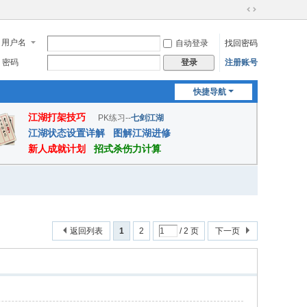
切
换
用户名
自动登录
找回密码
到
宽
密码
注册账号
登录
版
快捷导航
江湖打架技巧
PK练习--
七剑江湖
江湖状态设置详解
图解江湖进修
新人成就计划
招式杀伤力计算
返回列表
1
2
/ 2 页
下一页