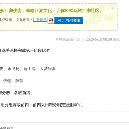
×
多江湖侠客，领略江湖文化，让你轻松玩转江湖社区。
载或查看，没有账号？
注册账号
本帖最后由 寸欢 于 2026-5-19 08:59 编辑
各选手尽快完成第一阶段比赛
皮、
宋飞扬、远山冷、
大梦归离
、
锦鲤
、莳苒
积分赛，各取前四。
4采用分组赛取前四；前四采用积分制定冠亚季军。
全部楼层