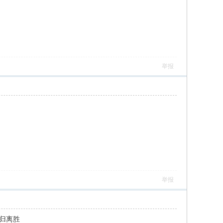
举报
举报
梦归离胜