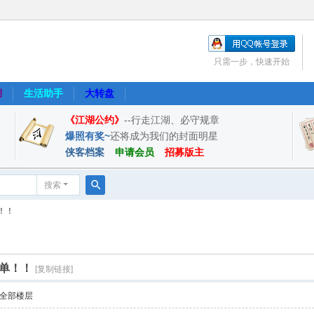
只需一步，快速开始
湖
生活助手
大转盘
《江湖公约》
--行走江湖、必守规章
爆照有奖~
还将成为我们的封面明星
侠客档案
申请会员
招募版主
搜索
搜
！！
索
单！！
[复制链接]
全部楼层