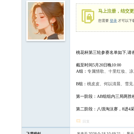
马上注册，结交更
您需要
登录
才可以下
桃花杯第三轮参赛名单如下,请
截至时间5月20日晚10:00
A组：
专属情歌、十里红妆、
凉
B组：
桃皮皮、何以清晨、雪见
第一阶段：
AB组组内三局两胜
第二阶段：八强淘汰赛，
8进
回复
飞雪残剑
发表于 2026-5-18 10:49:21
|
显示