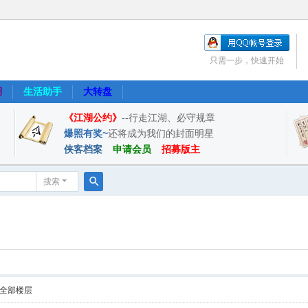
只需一步，快速开始
湖
生活助手
大转盘
《江湖公约》
--行走江湖、必守规章
爆照有奖~
还将成为我们的封面明星
侠客档案
申请会员
招募版主
搜索
搜
索
全部楼层