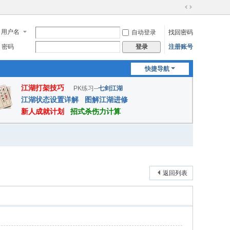
切
换
用户名
自动登录
找回密码
到
宽
密码
注册账号
登录
版
快捷导航
江湖打架技巧
PK练习--
七剑江湖
江湖状态设置详解
图解江湖进修
新人成就计划
招式杀伤力计算
返回列表