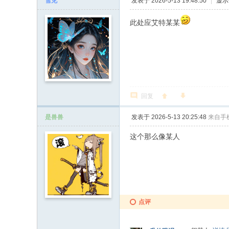
雪见
发表于 2026-5-13 19:48:50
|
显示
此处应艾特某某
回复
是兽兽
发表于 2026-5-13 20:25:48
来自手
这个那么像某人
点评