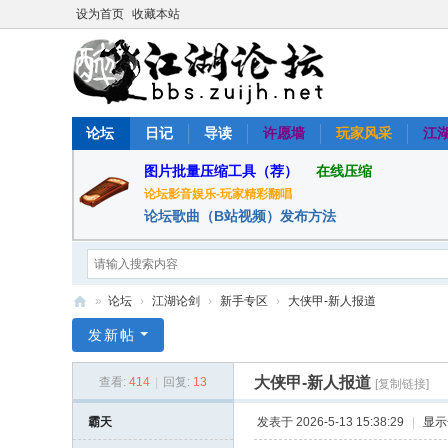
设为首页
收藏本站
论坛
日记
导读
许愿墙
玩家风采
江
图片批量压缩工具（荐）
在线压缩
论坛影音娱乐-玩家精彩翻唱
论坛歌曲（B站视频）发布方法
»
论坛
›
江湖论剑
›
新手专区
›
大侠甲-新人报道
醉
发新帖
江
大侠甲-新人报道
查看:
414
|
回复:
13
[复制链接]
湖
论
霸天
发表于 2026-5-13 15:38:29
|
显示
坛