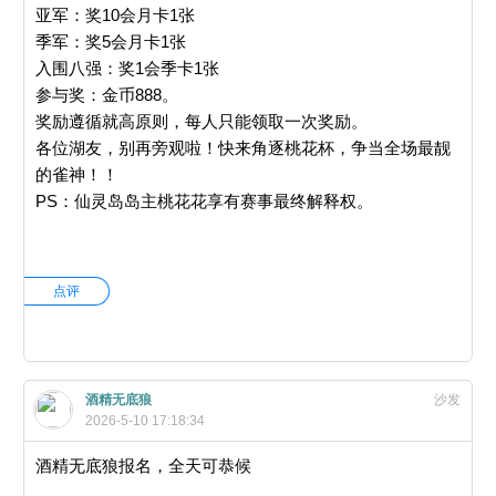
亚军：奖10会月卡1张
季军：奖5会月卡1张
入围八强：奖1会季卡1张
参与奖：金币888。
奖励遵循就高原则，每人只能领取一次奖励。
各位湖友，别再旁观啦！快来角逐桃花杯，争当全场最靓
的雀神！！
PS：仙灵岛岛主桃花花享有赛事最终解释权。
点评
酒精无底狼
沙发
2026-5-10 17:18:34
酒精无底狼报名，全天可恭候