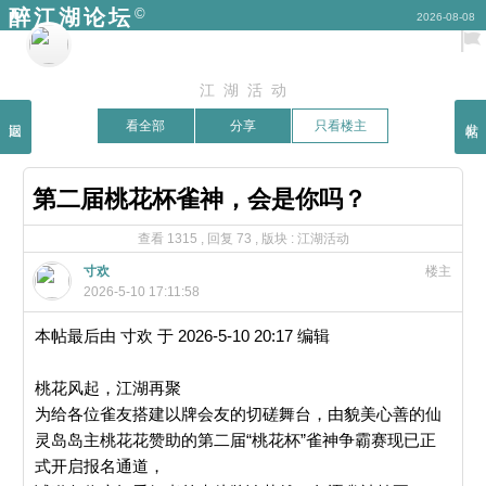
©
醉江湖论坛
2026-08-08
江湖活动
返回
发帖
看全部
分享
只看楼主
第二届桃花杯雀神，会是你吗？
查看 1315 , 回复 73 ,
版块 :
江湖活动
寸欢
楼主
2026-5-10 17:11:58
本帖最后由 寸欢 于 2026-5-10 20:17 编辑
桃花风起，江湖再聚
为给各位雀友搭建以牌会友的切磋舞台，由貌美心善的仙
灵岛岛主桃花花赞助的第二届“桃花杯”雀神争霸赛现已正
式开启报名通道，