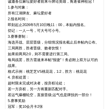
诚邀各位麻坛爱好者前来斗牌论英雄，角逐雀神桂冠！
1.参与对象：
所有江湖牌友、麻坛爱好者
2.报名时间：
即刻起止2026年5月10日晚11：00，本贴内报名。
切记：一人一号，可大号可小号。
3.赛事赛制：
海选开战、层层晋级，分组情况报名截止后本帖内公布。
三局两胜，胜者晋级、败者饮恨！
如果前两局2:0，则不需要进行第三局。
每局战罢，胜方需速来本帖“报捷”！务必附上双方认可的
战果。
格式示例：桃芝芝VS桃花花，1:2，胜方：桃花花
4. 弃权处置：
超时限未完成对决者，按弃权论处；
若一方弃权，另一方将重新匹配对手。
若运气爆棚轮空，直接晋级;运气也是牌技的一部分！
5.赛事奖励
冠军：奖10会月卡2张