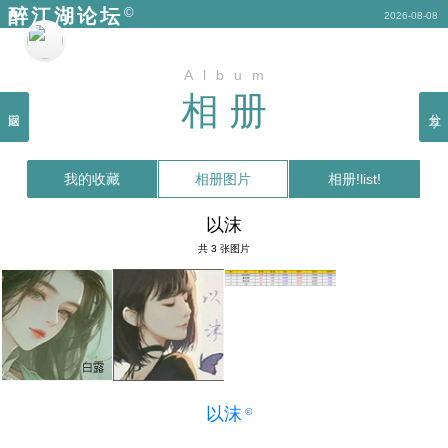
©
醉江湖论坛
2026-08-08
Album
相册
返回
分享
我的收藏
相册图片
相册!list!
以沫
共 3 张图片
以沫
©